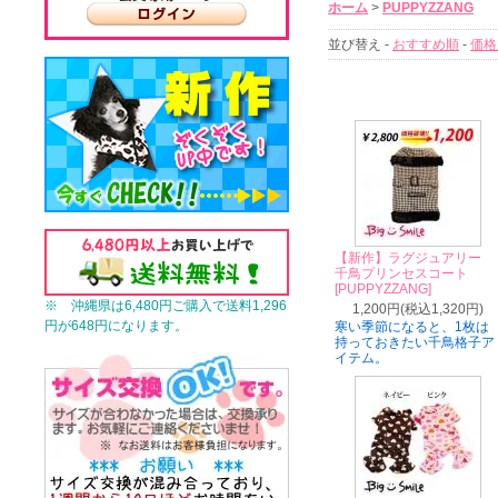
ホーム
>
PUPPYZZANG
並び替え -
おすすめ順
-
価格
【新作】ラグジュアリー
千鳥プリンセスコート
[PUPPYZZANG]
※ 沖縄県は6,480円ご購入で送料1,296
1,200円(税込1,320円)
円が648円になります。
寒い季節になると、1枚は
持っておきたい千鳥格子ア
イテム。