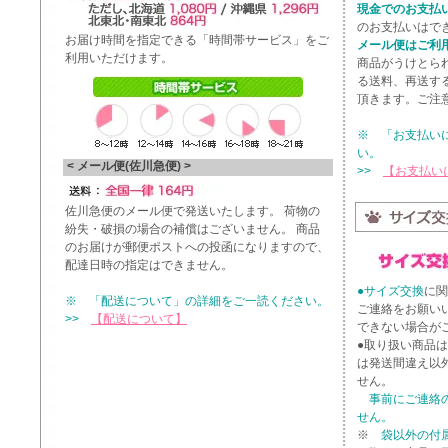
現金でのお支払
のお支払いはで
お届け時間を指定できる「時間帯サービス」をご
メール便はご利
利用いただけます。
商品がうけとら
る送料、再送す
頂きます。ご注
※ 「お支払い
い。
< メール便(佐川急便) >
>>
【お支払い
佐川急便のメール便で発送いたします。 荷物の
紛失・破損の場合の補償はございません。 商品
のお届けが郵便ポストへの投函になりますので、
配達日時の指定はできません。
●サイズ交換
に関
※ 「配送について」の詳細をご一読ください。
ご連絡をお願い
>>
【配送について】
できない場合が
●取り扱い商品
は発送間違え以
せん。
事前にご連絡
せん。
※
袋以外の付