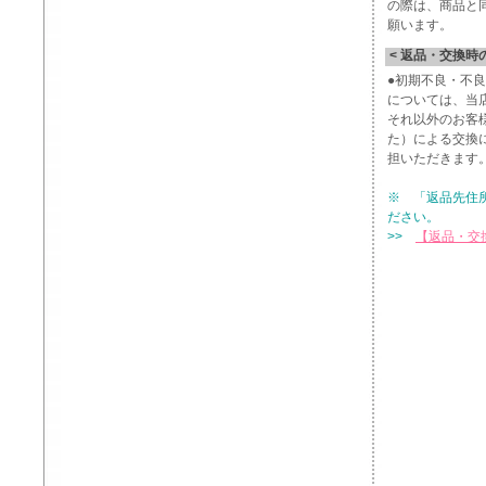
の際は、商品と
願います。
< 返品・交換時
●初期不良・不
については、当
それ以外のお客
た）による交換
担いただきます
※ 「返品先住
ださい。
>>
【返品・交