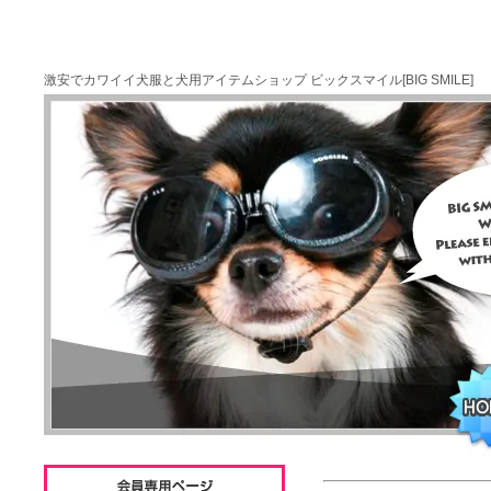
激安でカワイイ犬服と犬用アイテムショップ ビックスマイル[BIG SMILE]