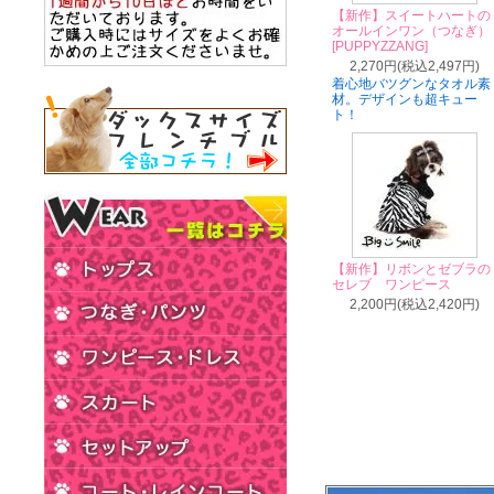
【新作】スイートハートの
オールインワン（つなぎ）
[PUPPYZZANG]
2,270円(税込2,497円)
着心地バツグンなタオル素
材。デザインも超キュー
ト！
【新作】リボンとゼブラの
セレブ ワンピース
2,200円(税込2,420円)