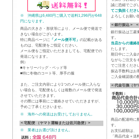
誠に恐縮でござ
てご負担くださ
※ 沖縄県は6,480円ご購入で送料1,296円が648
よろしくお願い
円になります。
< 銀行振込 > 
商品の大きさ・形状等により、メール便で発送で
銀行振込は三菱
きない場合がございます。
す。
特に商品ページに
「メール便不可」
の記載がある
当店からの連絡
ものは、宅配便をご指定ください。
たします。
メール便をご指定いただきましても、宅配便での
期日中にご入金
発送になります。
ながらご注文を
例）
でご注意くださ
■キャリーバッグ・ベッド等
振込手数料はお
■特に冬物のコート等、厚手の服
ご入金確認後の
また、ご注文内容により1つのメール便に入らな
< 代金引換（ヤ
い場合も、宅配便もしくは複数のメール便で発送
させていただきます。
その際には事前にご連絡させていただきますが、
予めご了承くださいませ。
※ 海外への発送はお受けしておりません。
商品の配達時に
< 宅配便 （ヤマト運輸または佐川急便）>
す。
※ 業者はお選び頂けません。
お支払総額は、
「商品代金＋送