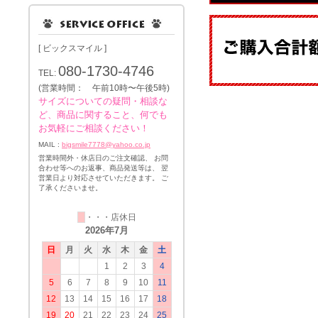
[ ビックスマイル ]
080-1730-4746
TEL:
(営業時間： 午前10時〜午後5時)
サイズについての疑問・相談な
ど、商品に関すること、何でも
お気軽にご相談ください！
MAIL :
bigsmile7778@yahoo.co.jp
営業時間外・休店日のご注文確認、 お問
合わせ等へのお返事、商品発送等は、 翌
営業日より対応させていただきます。 ご
了承くださいませ。
・・・店休日
2026年7月
日
月
火
水
木
金
土
1
2
3
4
5
6
7
8
9
10
11
12
13
14
15
16
17
18
19
20
21
22
23
24
25