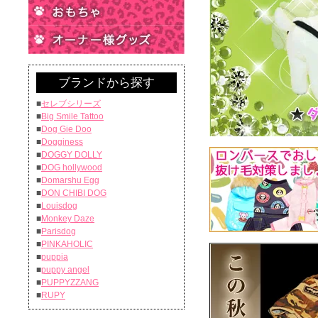
ブランドから探す
■
セレブシリーズ
■
Big Smile Tattoo
■
Dog Gie Doo
■
Dogginess
■
DOGGY DOLLY
■
DOG hollywood
■
Domarshu Egg
■
DON CHIBI DOG
■
Louisdog
■
Monkey Daze
■
Parisdog
■
PINKAHOLIC
■
puppia
■
puppy angel
■
PUPPYZZANG
■
RUPY